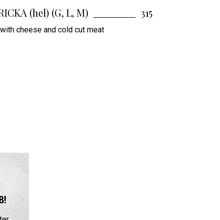
CKA (hel) (G, L, M)
315
 with cheese and cold cut meat
8!
er.