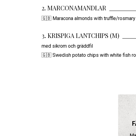
2. MARCONAMANDLAR
🇬🇧 Maracona almonds with truffle/rosmary
3. KRISPIGA LANTCHIPS (M)
med sikrom och gräddfil
🇬🇧 Swedish potato chips with white fish r
F
Ma