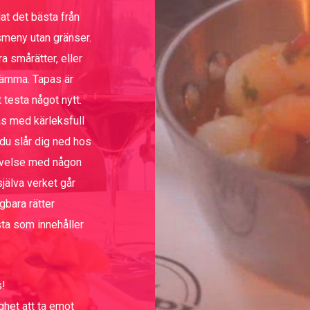
at det bästa från
asmeny utan gränser.
ra smårätter, eller
stämma. Tapas är
t testa något nytt.
s med kärleksfull
 du slår dig ned hos
levelse med någon
själva verket går
gbara rätter
sta som innehåller
s!
ghet att ta emot