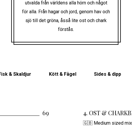
utvalda från världens alla hörn och något
för alla. Från hagar och jord, genom hav och
sjö till det gröna, åsså lite ost och chark
förstås.
Fisk & Skaldjur
Kött & Fågel
Sides & dipp
69
4. OST & CHARKBRI
🇬🇧 Medium sized mixe