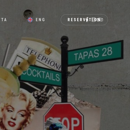
Menu
FACEBOOK
INSTAGRAM
TRIPADVISOR
TTA
ENG
RESERVATION