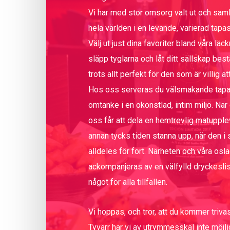
Vi har med stor omsorg valt ut och saml
hela världen i en levande, varierad tap
Välj ut just dina favoriter bland våra läck
släpp tyglarna och låt ditt sällskap be
trots allt perfekt för den som är villig at
Hos oss serveras du välsmakande tapa
omtanke i en okonstlad, intim miljö. När
oss får att dela en hemtrevlig matupp
annan tycks tiden stanna upp, när den i 
alldeles för fort. Närheten och våra osla
ackompanjeras av en välfylld dryckesli
något för alla tillfällen.
Vi hoppas, och tror, att du kommer triva
Tyvärr har vi av utrymmesskäl inte möjli