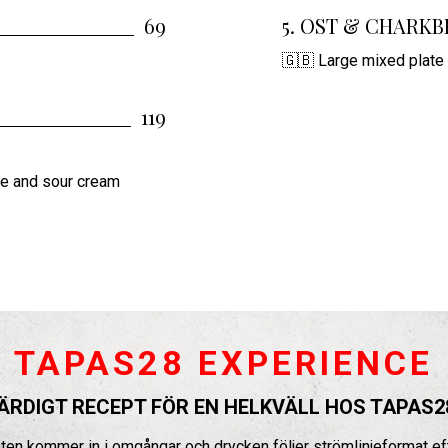
69
5. OST & CHARKBRI
🇬🇧 Large mixed plate
119
oe and sour cream
TAPAS28 EXPERIENCE
ÄRDIGT RECEPT FÖR EN HELKVÄLL HOS TAPAS2
ten kommer in i omgångar och drycken följer strömlinjeformat eft