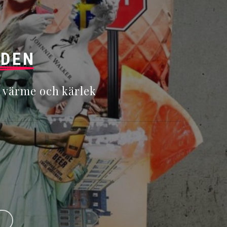
LDEN
 värme och kärlek