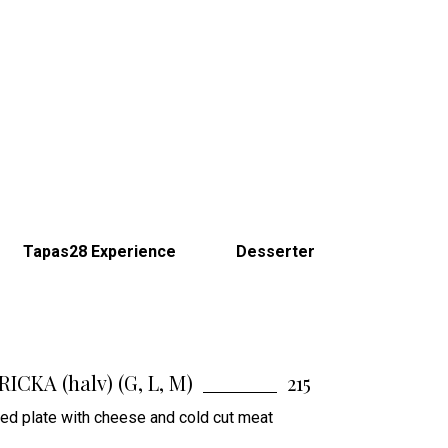
Tapas28 Experience
Desserter
CKA (halv) (G, L, M)
215
d plate with cheese and cold cut meat